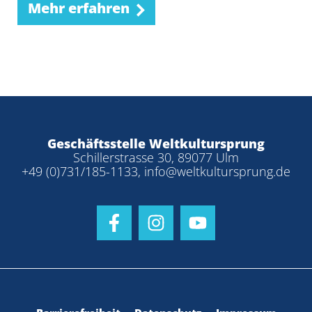
Mehr erfahren
Geschäftsstelle Weltkultursprung
Schillerstrasse 30, 89077 Ulm
+49 (0)731/185-1133
,
info@weltkultursprung.de