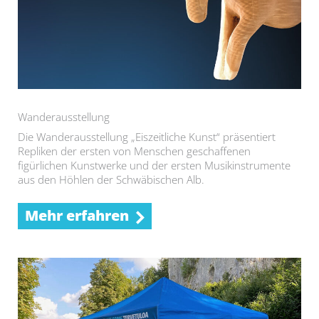
Wanderausstellung
Die Wanderausstellung „Eiszeitliche Kunst“ präsentiert
Repliken der ersten von Menschen geschaffenen
figürlichen Kunstwerke und der ersten Musikinstrumente
aus den Höhlen der Schwäbischen Alb.
Mehr erfahren