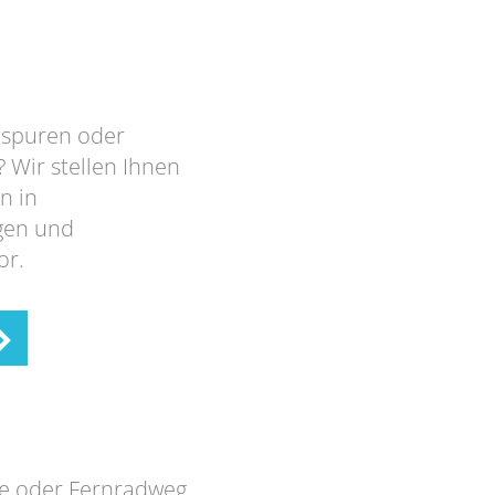
tspuren oder
 Wir stellen Ihnen
n in
gen und
or.
ge oder Fernradweg