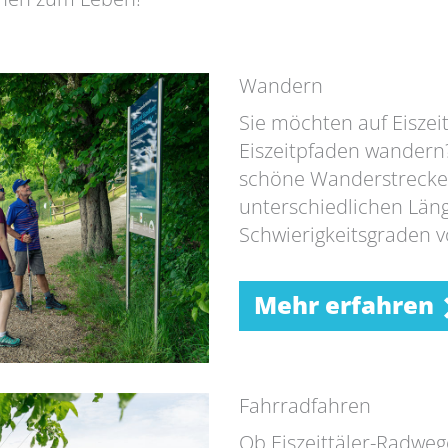
Wandern
Sie möchten auf Eiszei
Eiszeitpfaden wandern?
schöne Wanderstrecke
unterschiedlichen Län
Schwierigkeitsgraden v
Mehr erfahren
Fahrradfahren
Ob Eiszeittäler-Radwe