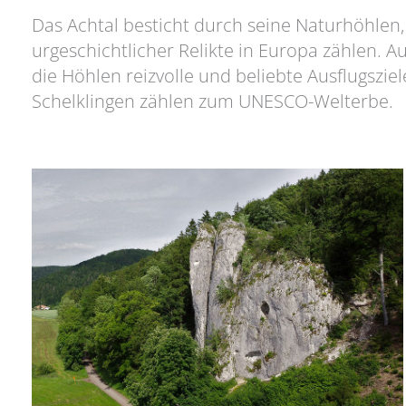
Das Achtal besticht durch seine Naturhöhlen
urgeschichtlicher Relikte in Europa zählen. 
die Höhlen reizvolle und beliebte Ausflugszi
Schelklingen zählen zum UNESCO-Welterbe.