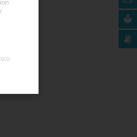
ion
V.
NESCO-