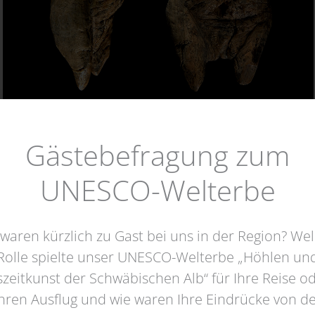
Gästebefragung zum
UNESCO-Welterbe
 waren kürzlich zu Gast bei uns in der Region? We
Rolle spielte unser UNESCO-Welterbe „Höhlen un
szeitkunst der Schwäbischen Alb“ für Ihre Reise o
hren Ausflug und wie waren Ihre Eindrücke von d