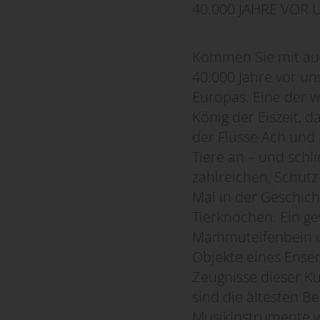
40.000 JAHRE VOR 
Kommen Sie mit auf
40.000 Jahre vor un
Europas. Eine der w
König der Eiszeit, 
der Flüsse Ach und
Tiere an – und schl
zahlreichen, Schutz
Mal in der Geschic
Tierknochen. Ein g
Mammutelfenbein un
Objekte eines Ensem
Zeugnisse dieser Ku
sind die ältesten B
Musikinstrumente we