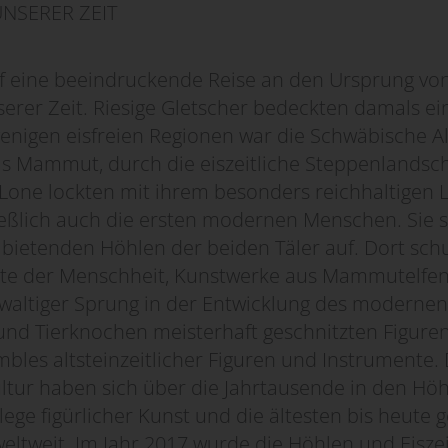
UNSERER ZEIT
 eine beeindruckende Reise an den Ursprung von
serer Zeit. Riesige Gletscher bedeckten damals ei
enigen eisfreien Regionen war die Schwäbische A
das Mammut, durch die eiszeitliche Steppenlandscha
 Lone lockten mit ihrem besonders reichhaltigen 
ießlich auch die ersten modernen Menschen. Sie 
 bietenden Höhlen der beiden Täler auf. Dort sch
hte der Menschheit, Kunstwerke aus Mammutelfe
ewaltiger Sprung in der Entwicklung des moderne
d Tierknochen meisterhaft geschnitzten Figuren
bles altsteinzeitlicher Figuren und Instrumente. 
ltur haben sich über die Jahrtausende in den Höh
elege figürlicher Kunst und die ältesten bis heute
ltweit. Im Jahr 2017 wurde die Höhlen und Eisze