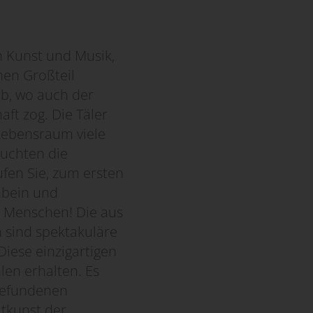
 Kunst und Musik,
nen Großteil
lb, wo auch der
ft zog. Die Täler
Lebensraum viele
suchten die
ufen Sie, zum ersten
nbein und
n Menschen! Die aus
 sind spektakuläre
Diese einzigartigen
len erhalten. Es
 gefundenen
itkunst der