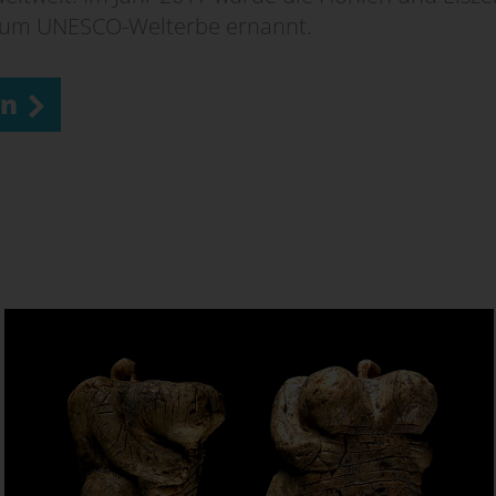
zum UNESCO-Welterbe ernannt.
en