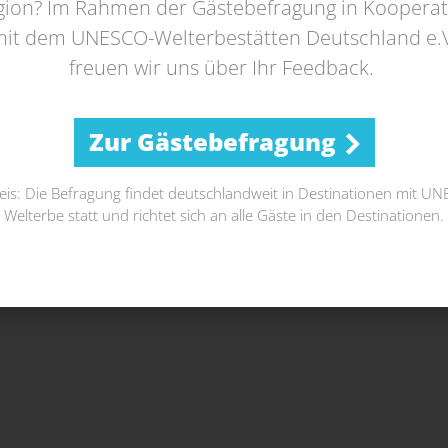
gion? Im Rahmen der Gästebefragung in Kooperat
it dem UNESCO-Welterbestätten Deutschland e.
freuen wir uns über Ihr Feedback.
Zur Gästebefragung
is: Die Befragung findet deutschlandweit in Destinationen mit U
Welterbe statt und richtet sich an alle Gäste in den Destinationen.