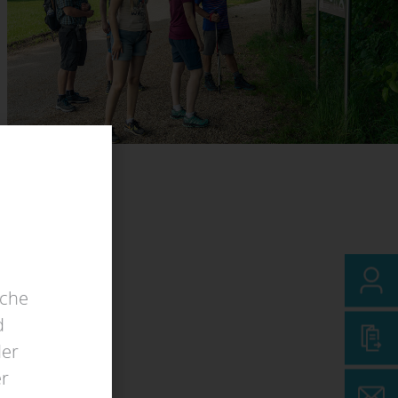
lche
d
der
er