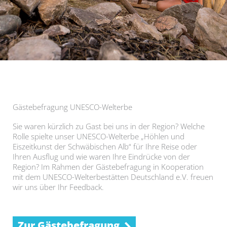
Gästebefragung UNESCO-Welterbe
Sie waren kürzlich zu Gast bei uns in der Region? Welche
Rolle spielte unser UNESCO-Welterbe „Höhlen und
Eiszeitkunst der Schwäbischen Alb“ für Ihre Reise oder
Ihren Ausflug und wie waren Ihre Eindrücke von der
Region? Im Rahmen der Gästebefragung in Kooperation
mit dem UNESCO-Welterbestätten Deutschland e.V. freuen
wir uns über Ihr Feedback.
Zur Gästebefragung