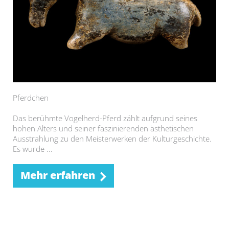
Pferdchen
Das berühmte Vogelherd-Pferd zählt aufgrund seines
hohen Alters und seiner faszinierenden ästhetischen
Ausstrahlung zu den Meisterwerken der Kulturgeschichte.
Es wurde ...
Mehr erfahren