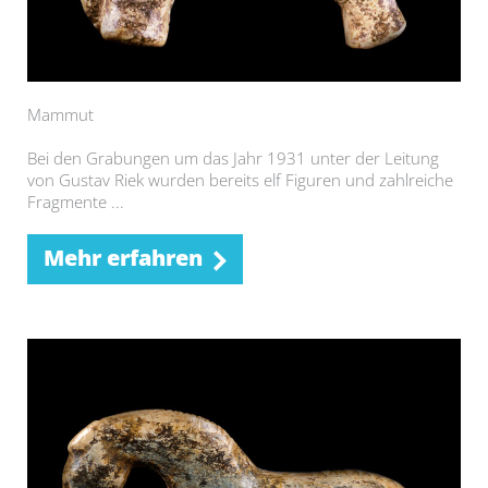
Mammut
Bei den Grabungen um das Jahr 1931 unter der Leitung
von Gustav Riek wurden bereits elf Figuren und zahlreiche
Fragmente ...
Mehr erfahren