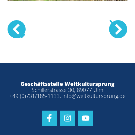
Nächs
Prev
Geschäftsstelle Weltkultursprung
Schillerstrasse 30, 89077 Ulm
+49 (0)731/185-1133
,
info@weltkultursprung.de