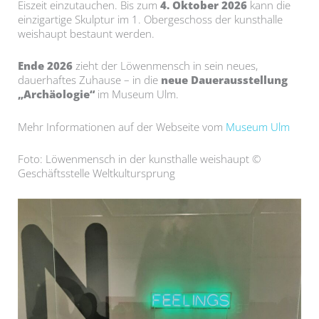
Eiszeit einzutauchen. Bis zum
4. Oktober 2026
kann die
einzigartige Skulptur im 1. Obergeschoss der kunsthalle
weishaupt bestaunt werden.
Ende 2026
zieht der Löwenmensch in sein neues,
dauerhaftes Zuhause – in die
neue Dauerausstellung
„Archäologie“
im Museum Ulm.
Mehr Informationen auf der Webseite vom
Museum Ulm
Foto: Löwenmensch in der kunsthalle weishaupt ©
Geschäftsstelle Weltkultursprung