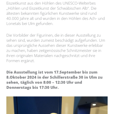
Eiszeitkunst aus den Höhlen des UNESCO-Welterbes
„Höhlen und Eiszeitkunst der Schwäbischen Alb“. Die
ältesten bekannten figürlichen Kunstwerke sind rund
40.000 Jahre alt und wurden in den Höhlen des Ach- und
Lonetals bei Ulm gefunden.
Die Vorbilder der Figurinen, die in dieser Ausstellung zu
sehen sind, wurden zumeist beschädigt aufgefunden. Um
das ursprüngliche Aussehen dieser Kunstwerke erlebbar
zu machen, haben zeitgenössische Schnitzmeister sie in
ihren originalen Materialien nachgeschnitzt und ihre
Formen ergänzt.
Die Ausstellung ist vom 17.September bis zum
8.Oktober 2024 in der Schillerstraße 30 in Ulm zu
sehen, täglich von 8:00 – 12:30 Uhr und
Donnerstags bis 17:30 Uhr.