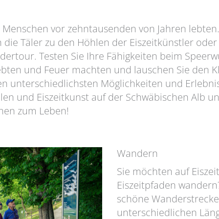
ie Menschen vor zehntausenden von Jahren lebten
 die Täler zu den Höhlen der Eiszeitkünstler ode
ertour. Testen Sie Ihre Fähigkeiten beim Speerwu
ebten und Feuer machten und lauschen Sie den Kl
en unterschiedlichsten Möglichkeiten und Erleb
len und Eiszeitkunst auf der Schwäbischen Alb u
Ihnen zum Leben!
Wandern
Sie möchten auf Eiszei
Eiszeitpfaden wandern?
schöne Wanderstrecke
unterschiedlichen Län