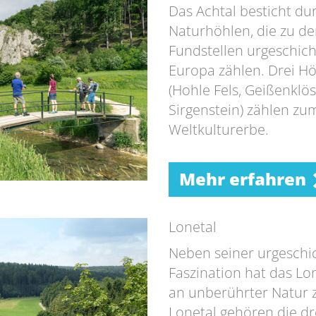
Das Achtal besticht du
Naturhöhlen, die zu d
Fundstellen urgeschicht
Europa zählen. Drei Hö
(Hohle Fels, Geißenklö
Sirgenstein) zählen z
Weltkulturerbe.
Mehr erfahren
Lonetal
Neben seiner urgeschi
Faszination hat das Lon
an unberührter Natur z
Lonetal gehören die dr