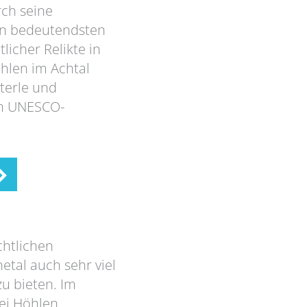
rch seine
en bedeutendsten
licher Relikte in
hlen im Achtal
sterle und
um UNESCO-
chtlichen
etal auch sehr viel
u bieten. Im
ei Höhlen