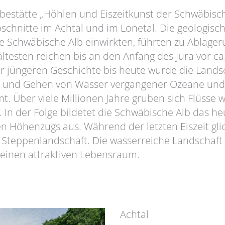
estätte „Höhlen und Eiszeitkunst der Schwäbisch
bschnitte im Achtal und im Lonetal. Die geologisc
ie Schwäbische Alb einwirkten, führten zu Ablager
ältesten reichen bis an den Anfang des Jura vor ca
er jüngeren Geschichte bis heute wurde die Lands
und Gehen von Wasser vergangener Ozeane und 
mt. Über viele Millionen Jahre gruben sich Flüsse
. In der Folge bildetet die Schwäbische Alb das he
 Höhenzugs aus. Während der letzten Eiszeit glic
 Steppenlandschaft. Die wasserreiche Landschaft
einen attraktiven Lebensraum.
Achtal